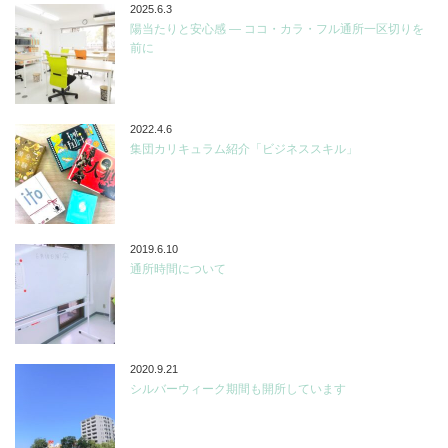
2025.6.3
陽当たりと安心感 ― ココ・カラ・フル通所一区切りを
前に
2022.4.6
集団カリキュラム紹介「ビジネススキル」
2019.6.10
通所時間について
2020.9.21
シルバーウィーク期間も開所しています