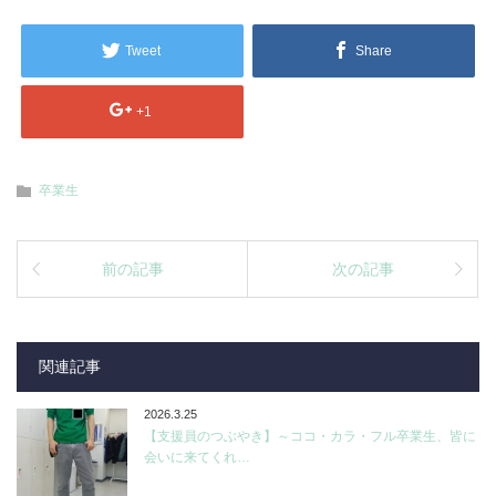
Tweet
Share
+1
卒業生
前の記事
次の記事
関連記事
2026.3.25
【支援員のつぶやき】～ココ・カラ・フル卒業生、皆に
会いに来てくれ…