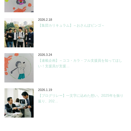
2026.2.18
【集団カリキュラム】～おさんぽビンゴ～
2026.3.24
【連載企画】～ココ・カラ・フル支援員を知ってほし
い！支援員が支援…
2026.1.19
【ブログリレー】一文字に込めた想い。2025年を振り
返り、202…