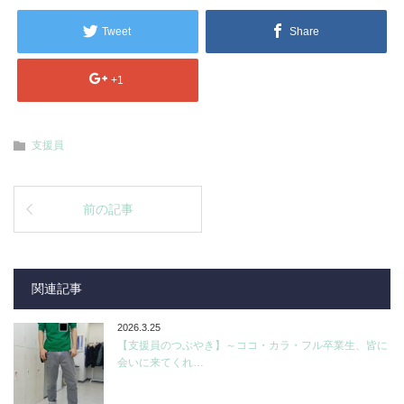
Tweet
Share
+1
支援員
前の記事
関連記事
2026.3.25
【支援員のつぶやき】～ココ・カラ・フル卒業生、皆に
会いに来てくれ…