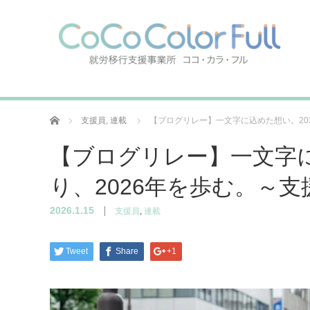
ホーム
支援員
,
連載
【ブログリレー】一文字に込めた想い。20
【ブログリレー】一文字に
り、2026年を歩む。～
2026.1.15
支援員
,
連載
Tweet
Share
+1